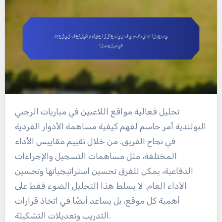
تحليل فعالية مواقع اللاعبين في مباريات الرجبي
البولندية أمر حاسم لفهم كيفية مساهمة الأدوار الفردية
في نجاح الفريق. من خلال تقييم مقاييس الأداء
المختلفة، مثل مساهمات التسجيل والإجراءات
الدفاعية، يمكن للفرق تحسين استراتيجياتها وتحسين
الأداء العام. لا يسلط هذا التحليل الضوء فقط على
أهمية كل موقع، بل يساعد أيضًا في اتخاذ قرارات
التدريب وتعديلات التشكيلة.