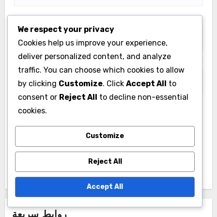
Email
*
We respect your privacy
Cookies help us improve your experience,
deliver personalized content, and analyze
Website
traffic. You can choose which cookies to allow
by clicking
Customize
. Click
Accept All
to
consent or
Reject All
to decline non-essential
cookies.
Save my name, email, and website in this browser
for the next time I comment.
Customize
Reject All
Accept All
روابط سريعة