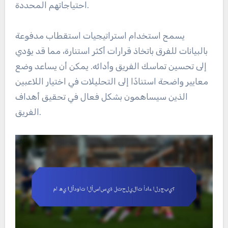
احتياجاتهم المحددة.
يسمح استخدام استراتيجيات استقطاب مدفوعة
بالبيانات للفرق باتخاذ قرارات أكثر استنارة، مما قد يؤدي
إلى تحسين تماسك الفريق وأدائه. يمكن أن يساعد وضع
معايير واضحة استنادًا إلى التحليلات في اختيار اللاعبين
الذين سيساهمون بشكل فعال في تحقيق أهداف
الفريق.