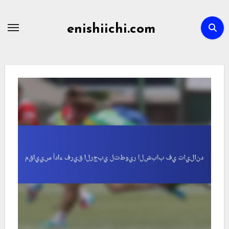
Skip
to
enishiichi.com
content