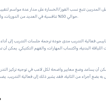
ى المدربين تتبع نسب الفوز/الخسارة على مدار عدة مواسم لتقييم ا
حوالي 50% تنافسية في العديد من الدوريات، ولكن يمكن أن تختلف بناءً على مستوى الفريق والمنافسة.
اييس فعالية التدريب مدى جودة ترجمة جلسات التدريب إلى أدا
اللياقة البدنية، واكتساب المهارات، والفهم التكتيكي. يمكن أن تس
كن أن يساعد وضع معايير واضحة لكل لاعب في توجيه تركيز التدري
به بضع أجزاء من الثانية، فقد يشير ذلك إلى فعالية التدريب. يض
م