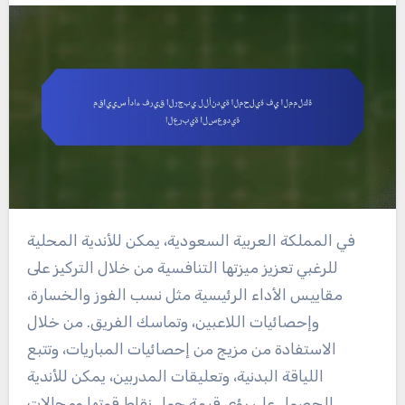
في المملكة العربية السعودية، يمكن للأندية المحلية
للرغبي تعزيز ميزتها التنافسية من خلال التركيز على
مقاييس الأداء الرئيسية مثل نسب الفوز والخسارة،
وإحصائيات اللاعبين، وتماسك الفريق. من خلال
الاستفادة من مزيج من إحصائيات المباريات، وتتبع
اللياقة البدنية، وتعليقات المدربين، يمكن للأندية
الحصول على رؤى قيمة حول نقاط قوتها ومجالات