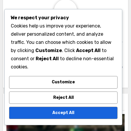
We respect your privacy
Cookies help us improve your experience,
جوليان كارتر
By
deliver personalized content, and analyze
جوليان كارتر محلل رياضي لديه شغف برياضة الرجبي. مع أكثر
traffic. You can choose which cookies to allow
من عقد من الخبرة في قياسات الأداء، يتخصص في تحليل
by clicking
Customize
. Click
Accept All
to
مواقع اللاعبين واستراتيجيات الفرق. تساعد رؤاه المدربين
consent or
Reject All
to decline non-essential
واللاعبين على تحسين أدائهم من خلال اتخاذ قرارات مستندة
cookies.
إلى البيانات.
Customize
Reject All
Related Post
Accept All