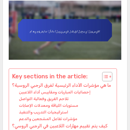
Key sections in the article:
ما هي مؤشرات الأداء الرئيسية لفرق الرجبي الروسية؟
إحصائيات المباريات ومقاييس أداء اللاعبين
تلاحم الفريق وفعالية التواصل
مستويات اللياقة ومعدلات الإصابات
استراتيجيات التدريب والتنفيذ
مؤشرات تفاعل المشجعين والدعم
كيف يتم تقييم مهارات اللاعبين في الرجبي الروسي؟