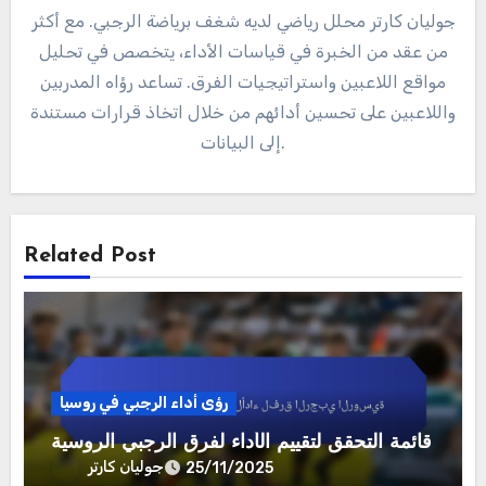
جوليان كارتر
By
جوليان كارتر محلل رياضي لديه شغف برياضة الرجبي. مع أكثر
من عقد من الخبرة في قياسات الأداء، يتخصص في تحليل
مواقع اللاعبين واستراتيجيات الفرق. تساعد رؤاه المدربين
واللاعبين على تحسين أدائهم من خلال اتخاذ قرارات مستندة
إلى البيانات.
Related Post